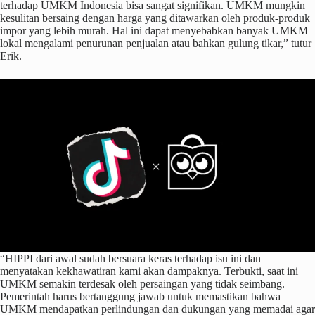
terhadap UMKM Indonesia bisa sangat signifikan. UMKM mungkin
kesulitan bersaing dengan harga yang ditawarkan oleh produk-produk
impor yang lebih murah. Hal ini dapat menyebabkan banyak UMKM
lokal mengalami penurunan penjualan atau bahkan gulung tikar,” tutur
Erik.
“HIPPI dari awal sudah bersuara keras terhadap isu ini dan
menyatakan kekhawatiran kami akan dampaknya. Terbukti, saat ini
UMKM semakin terdesak oleh persaingan yang tidak seimbang.
Pemerintah harus bertanggung jawab untuk memastikan bahwa
UMKM mendapatkan perlindungan dan dukungan yang memadai agar