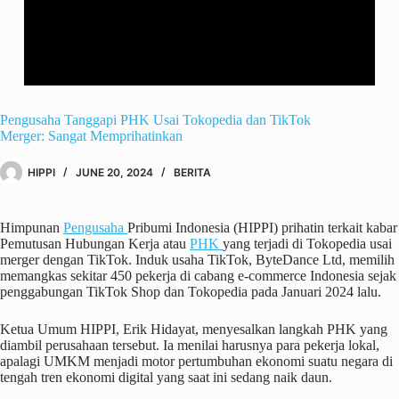
Pengusaha Tanggapi PHK Usai Tokopedia dan TikTok
Merger: Sangat Memprihatinkan
HIPPI
JUNE 20, 2024
BERITA
Himpunan
Pengusaha
Pribumi Indonesia (HIPPI) prihatin terkait kabar
Pemutusan Hubungan Kerja atau
PHK
yang terjadi di Tokopedia usai
merger dengan TikTok. Induk usaha TikTok, ByteDance Ltd, memilih
memangkas sekitar 450 pekerja di cabang e-commerce Indonesia sejak
penggabungan TikTok Shop dan Tokopedia pada Januari 2024 lalu.
Ketua Umum HIPPI, Erik Hidayat, menyesalkan langkah PHK yang
diambil perusahaan tersebut. Ia menilai harusnya para pekerja lokal,
apalagi UMKM menjadi motor pertumbuhan ekonomi suatu negara di
tengah tren ekonomi digital yang saat ini sedang naik daun.