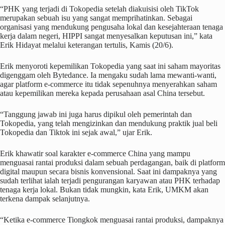
“PHK yang terjadi di Tokopedia setelah diakuisisi oleh TikTok
merupakan sebuah isu yang sangat memprihatinkan. Sebagai
organisasi yang mendukung pengusaha lokal dan kesejahteraan tenaga
kerja dalam negeri, HIPPI sangat menyesalkan keputusan ini,” kata
Erik Hidayat melalui keterangan tertulis, Kamis (20/6).
Erik menyoroti kepemilikan Tokopedia yang saat ini saham mayoritas
digenggam oleh Bytedance. Ia mengaku sudah lama mewanti-wanti,
agar platform e-commerce itu tidak sepenuhnya menyerahkan saham
atau kepemilikan mereka kepada perusahaan asal China tersebut.
“Tanggung jawab ini juga harus dipikul oleh pemerintah dan
Tokopedia, yang telah mengizinkan dan mendukung praktik jual beli
Tokopedia dan Tiktok ini sejak awal,” ujar Erik.
Erik khawatir soal karakter e-commerce China yang mampu
menguasai rantai produksi dalam sebuah perdagangan, baik di platform
digital maupun secara bisnis konvensional. Saat ini dampaknya yang
sudah terlihat ialah terjadi pengurangan karyawan atau PHK terhadap
tenaga kerja lokal. Bukan tidak mungkin, kata Erik, UMKM akan
terkena dampak selanjutnya.
“Ketika e-commerce Tiongkok menguasai rantai produksi, dampaknya