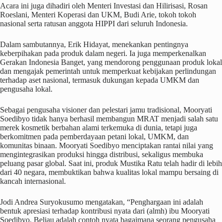
Acara ini juga dihadiri oleh Menteri Investasi dan Hilirisasi, Rosan
Roeslani, Menteri Koperasi dan UKM, Budi Arie, tokoh tokoh
nasional serta ratusan anggota HIPPI dari seluruh Indonesia.
Dalam sambutannya, Erik Hidayat, menekankan pentingnya
keberpihakan pada produk dalam negeri. Ia juga memperkenalkan
Gerakan Indonesia Banget, yang mendorong penggunaan produk lokal
dan mengajak pemerintah untuk memperkuat kebijakan perlindungan
terhadap aset nasional, termasuk dukungan kepada UMKM dan
pengusaha lokal.
Sebagai pengusaha visioner dan pelestari jamu tradisional, Mooryati
Soedibyo tidak hanya berhasil membangun MRAT menjadi salah satu
merek kosmetik berbahan alami terkemuka di dunia, tetapi juga
berkomitmen pada pemberdayaan petani lokal, UMKM, dan
komunitas binaan. Mooryati Soedibyo menciptakan rantai nilai yang
mengintegrasikan produksi hingga distribusi, sekaligus membuka
peluang pasar global. Saat ini, produk Mustika Ratu telah hadir di lebih
dari 40 negara, membuktikan bahwa kualitas lokal mampu bersaing di
kancah internasional.
Jodi Andrea Suryokusumo mengatakan, “Penghargaan ini adalah
bentuk apresiasi terhadap kontribusi nyata dari (almh) ibu Mooryati
Soedibyo. Beliau adalah contoh nyata bagaimana seorang pengusaha