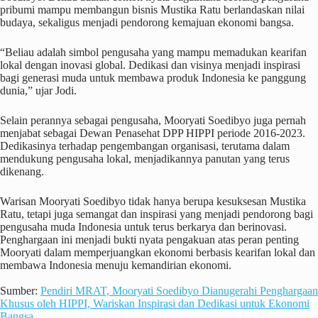
pribumi mampu membangun bisnis Mustika Ratu berlandaskan nilai
budaya, sekaligus menjadi pendorong kemajuan ekonomi bangsa.
“Beliau adalah simbol pengusaha yang mampu memadukan kearifan
lokal dengan inovasi global. Dedikasi dan visinya menjadi inspirasi
bagi generasi muda untuk membawa produk Indonesia ke panggung
dunia,” ujar Jodi.
Selain perannya sebagai pengusaha, Mooryati Soedibyo juga pernah
menjabat sebagai Dewan Penasehat DPP HIPPI periode 2016-2023.
Dedikasinya terhadap pengembangan organisasi, terutama dalam
mendukung pengusaha lokal, menjadikannya panutan yang terus
dikenang.
Warisan Mooryati Soedibyo tidak hanya berupa kesuksesan Mustika
Ratu, tetapi juga semangat dan inspirasi yang menjadi pendorong bagi
pengusaha muda Indonesia untuk terus berkarya dan berinovasi.
Penghargaan ini menjadi bukti nyata pengakuan atas peran penting
Mooryati dalam memperjuangkan ekonomi berbasis kearifan lokal dan
membawa Indonesia menuju kemandirian ekonomi.
Sumber:
Pendiri MRAT, Mooryati Soedibyo Dianugerahi Penghargaan
Khusus oleh HIPPI, Wariskan Inspirasi dan Dedikasi untuk Ekonomi
Bangsa