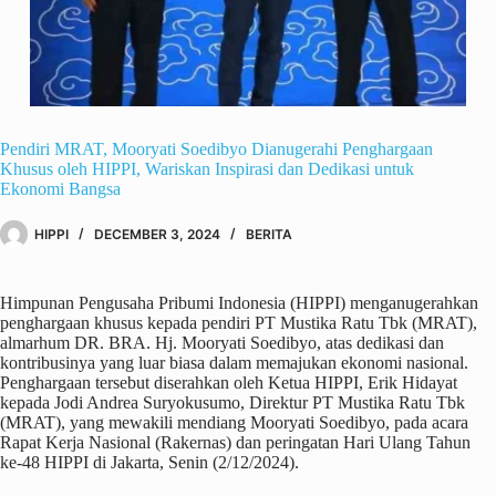
Pendiri MRAT, Mooryati Soedibyo Dianugerahi Penghargaan
Khusus oleh HIPPI, Wariskan Inspirasi dan Dedikasi untuk
Ekonomi Bangsa
HIPPI
DECEMBER 3, 2024
BERITA
Himpunan Pengusaha Pribumi Indonesia (HIPPI) menganugerahkan
penghargaan khusus kepada pendiri PT Mustika Ratu Tbk (MRAT),
almarhum DR. BRA. Hj. Mooryati Soedibyo, atas dedikasi dan
kontribusinya yang luar biasa dalam memajukan ekonomi nasional.
Penghargaan tersebut diserahkan oleh Ketua HIPPI, Erik Hidayat
kepada Jodi Andrea Suryokusumo, Direktur PT Mustika Ratu Tbk
(MRAT), yang mewakili mendiang Mooryati Soedibyo, pada acara
Rapat Kerja Nasional (Rakernas) dan peringatan Hari Ulang Tahun
ke-48 HIPPI di Jakarta, Senin (2/12/2024).