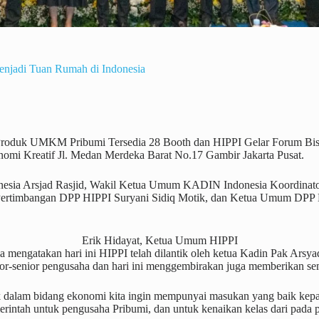
enjadi Tuan Rumah di Indonesia
Produk UMKM Pribumi Tersedia 28 Booth dan HIPPI Gelar Forum Bis
omi Kreatif Jl. Medan Merdeka Barat No.17 Gambir Jakarta Pusat.
donesia Arsjad Rasjid, Wakil Ketua Umum KADIN Indonesia Koordina
ertimbangan DPP HIPPI Suryani Sidiq Motik, dan Ketua Umum DPP H
Erik Hidayat, Ketua Umum HIPPI
engatakan hari ini HIPPI telah dilantik oleh ketua Kadin Pak Arsyad 
ior-senior pengusaha dan hari ini menggembirakan juga memberikan se
k dalam bidang ekonomi kita ingin mempunyai masukan yang baik kepa
erintah untuk pengusaha Pribumi, dan untuk kenaikan kelas dari pada 