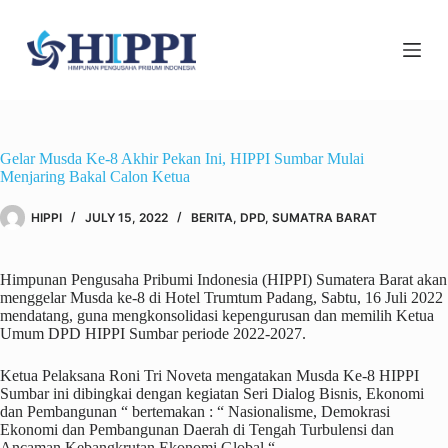
Skip
to
content
Gelar Musda Ke-8 Akhir Pekan Ini, HIPPI Sumbar Mulai
Menjaring Bakal Calon Ketua
HIPPI
JULY 15, 2022
BERITA
,
DPD
,
SUMATRA BARAT
Himpunan Pengusaha Pribumi Indonesia (HIPPI) Sumatera Barat akan
menggelar Musda ke-8 di Hotel Trumtum Padang, Sabtu, 16 Juli 2022
mendatang, guna mengkonsolidasi kepengurusan dan memilih Ketua
Umum DPD HIPPI Sumbar periode 2022-2027.
Ketua Pelaksana Roni Tri Noveta mengatakan Musda Ke-8 HIPPI
Sumbar ini dibingkai dengan kegiatan Seri Dialog Bisnis, Ekonomi
dan Pembangunan “ bertemakan : “ Nasionalisme, Demokrasi
Ekonomi dan Pembangunan Daerah di Tengah Turbulensi dan
Ancaman Kebangkrutan Ekonomi Global “.